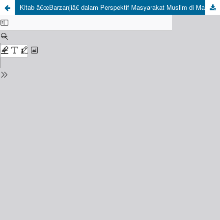
Kitab â€œBarzanjiâ€ dalam Perspektif Masyarakat Muslim di Manado, Sulawesi Utara