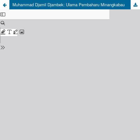
Muhammad Djamil Djambek: Ulama Pembaharu Minangkabau