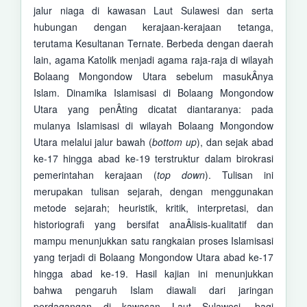
jalur niaga di kawasan Laut Sulawesi dan serta
hubungan dengan kerajaan-kerajaan tetanga,
terutama Kesultanan Ternate. Berbeda dengan daerah
lain, agama Katolik menjadi agama raja-raja di wilayah
Bolaang Mongondow Utara sebelum masukÂ­nya
Islam. Dinamika Islamisasi di Bolaang Mongondow
Utara yang penÂ­ting dicatat diantaranya: pada
mulanya Islamisasi di wilayah Bolaang Mongondow
Utara melalui jalur bawah (
b
ottom
u
p
), dan sejak abad
ke-17 hingga abad ke-19 terstruktur dalam birokrasi
pemerintahan kerajaan (
t
op
d
own
). Tulisan ini
merupakan tulisan sejarah, dengan menggunakan
metode sejarah; heuristik, kritik, interpretasi, dan
historiografi yang bersifat anaÂ­lisis-kualitatif dan
mampu menunjukkan satu rangkaian proses Islamisasi
yang terjadi di Bolaang Mongondow Utara abad ke-17
hingga abad ke-19. Hasil kajian ini menunjukkan
bahwa pengaruh Islam diawali dari jaringan
perdagangan di kawasan Laut Sulawesi, bagi