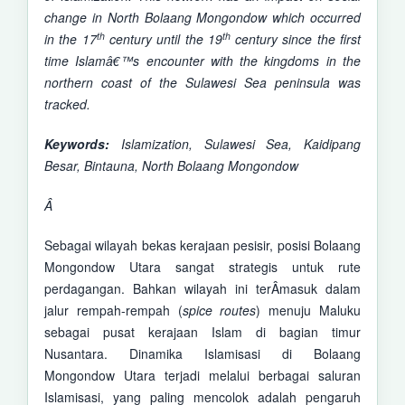
change in North Bolaang Mongondow which occurred
th
th
in the 17
century until the 19
century since the first
time Islam
â€™
s
encounter
with the kingdoms
in the
northern coast of the Sulawesi Sea peninsula was
tracked.
Keywords
:
Islamization, Sulawesi Sea, Kaidipang
Besar, Bintauna, North Bolaang Mongondow
Â
Sebagai wilayah bekas kerajaan pesisir, posisi Bolaang
Mongondow Utara sangat strategis untuk rute
perdagangan. Bahkan wilayah ini terÂ­masuk dalam
jalur rempah-rempah (
spice routes
) menuju Maluku
sebagai pusat kerajaan Islam di bagian timur
Nusantara. Dinamika Islamisasi di Bolaang
Mongondow Utara terjadi melalui berbagai saluran
Islamisasi, yang paling mencolok adalah pengaruh