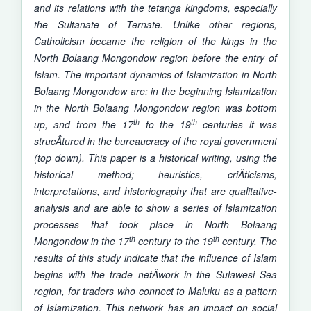
and its relations with the tetanga kingdoms, especially
the Sultanate of Ternate. Unlike other regions,
Catholicism became the religion of the kings in the
North Bolaang Mongondow region before the entry of
Islam. The important dynamics of Islamization in North
Bolaang Mongondow are: in the beginning Islamization
in the North Bolaang Mongondow region was bottom
th
th
up, and from the 17
to the 19
centuries it was
strucÂ­tured in the bureaucracy of the royal government
(top down). This paper is a historical writing, using the
historical method; heuristics, criÂ­ticisms,
interpretations, and historiography that are qualitative-
analysis and are able to show a series of Islamization
processes that took place in North Bolaang
th
th
Mongondow in the 17
century to the 19
century. The
results of this study indicate that the influence of Islam
begins with the trade netÂ­work in the Sulawesi Sea
region, for traders who connect to Maluku as a pattern
of Islamization. This network has an impact on social