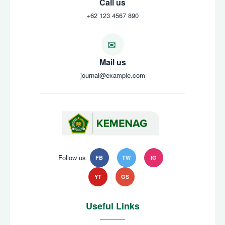
Call us
+62 123 4567 890
Mail us
journal@example.com
Follow us
FB
TW
IG
YT
GS
Useful Links