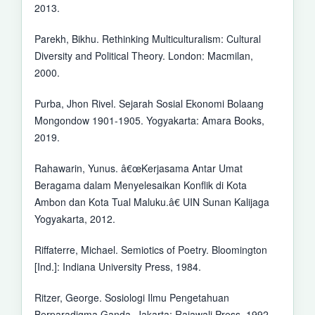
2013.
Parekh, Bikhu. Rethinking Multiculturalism: Cultural
Diversity and Political Theory. London: Macmilan,
2000.
Purba, Jhon Rivel. Sejarah Sosial Ekonomi Bolaang
Mongondow 1901-1905. Yogyakarta: Amara Books,
2019.
Rahawarin, Yunus. â€œKerjasama Antar Umat
Beragama dalam Menyelesaikan Konflik di Kota
Ambon dan Kota Tual Maluku.â€ UIN Sunan Kalijaga
Yogyakarta, 2012.
Riffaterre, Michael. Semiotics of Poetry. Bloomington
[Ind.]: Indiana University Press, 1984.
Ritzer, George. Sosiologi Ilmu Pengetahuan
Berparadigma Ganda. Jakarta: Rajawali Press, 1992.