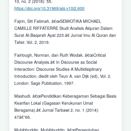
10, no. 2 (2018): 55.
https://doi.org/10.31969/alq.v10i2.600
Fajrin, Siti Fatimah. â€œSEMIOTIKA MICHAEL
CAMILLE RIFFATERRE Studi Analisis Alquran Dalam
Surat Al-Baqarah Ayat 223.â€ Jurnal Imu Al Quran dan
Tafsir. Vol. 2, 2019.
Fairlough, Norman, dan Ruth Wodak. â€œCritical
Discourse Analysis.â€ In Discourse as Social
Interaction: Discourse Studies A Multidisiplinary
Introduction, diedit oleh Teun A. van Dijk (ed), Vol. 2.
London: Sage Publication, 1997.
Mashudi. â€œPendidikan Keberagaman Sebagai Basis
Kearifan Lokal (Gagasan Kerukunan Umat
Beragama).â€ Jurnal Tarbawi 2, no. 1 (2014):
47â€“66.
Muhibbuddin, Muhibbuddin. â€œPersentuhan