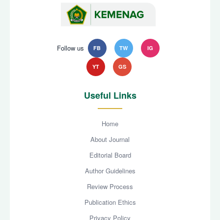
Follow us
FB
TW
IG
YT
GS
Useful Links
Home
About Journal
Editorial Board
Author Guidelines
Review Process
Publication Ethics
Privacy Policy