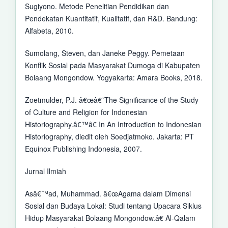
Sugiyono. Metode Penelitian Pendidikan dan
Pendekatan Kuantitatif, Kualitatif, dan R&D. Bandung:
Alfabeta, 2010.
Sumolang, Steven, dan Janeke Peggy. Pemetaan
Konflik Sosial pada Masyarakat Dumoga di Kabupaten
Bolaang Mongondow. Yogyakarta: Amara Books, 2018.
Zoetmulder, P.J. â€œâ€˜The Significance of the Study
of Culture and Religion for Indonesian
Historiography.â€™â€ In An Introduction to Indonesian
Historiography, diedit oleh Soedjatmoko. Jakarta: PT
Equinox Publishing Indonesia, 2007.
Jurnal Ilmiah
Asâ€™ad, Muhammad. â€œAgama dalam Dimensi
Sosial dan Budaya Lokal: Studi tentang Upacara Siklus
Hidup Masyarakat Bolaang Mongondow.â€ Al-Qalam